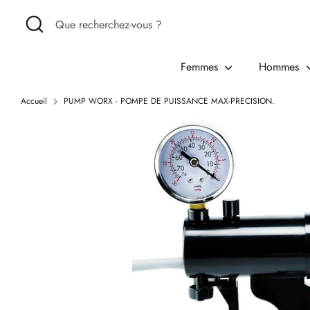
Passer
Recherche
Que
au
recherchez-
contenu
vous
Femmes
Hommes
?
Accueil
PUMP WORX - POMPE DE PUISSANCE MAX-PRECISION.