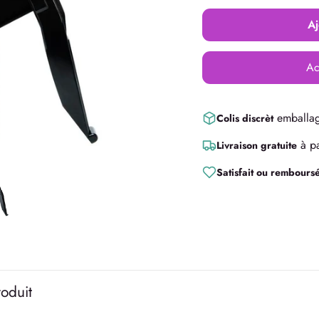
Aj
Ac
emballag
Colis discrèt
à pa
Livraison gratuite
Satisfait ou rembours
roduit