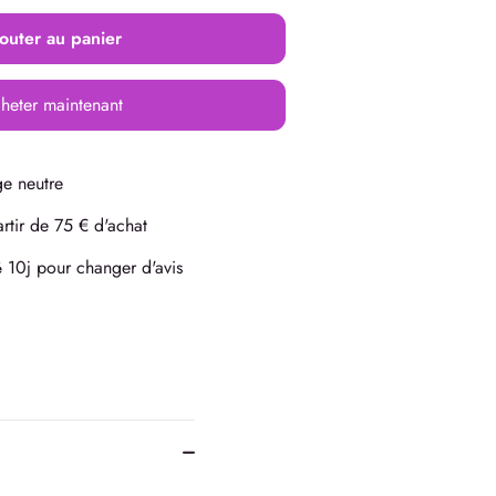
outer au panier
heter maintenant
e neutre
rtir de 75 € d'achat
10j pour changer d'avis
é