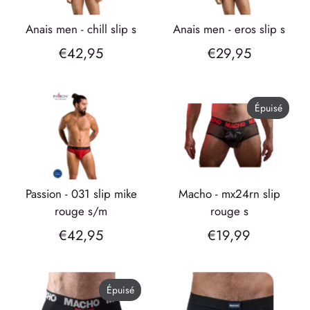
anais men - chill slip s
anais men - eros slip s
€42,95
€29,95
Épuisé
passion - 031 slip mike
macho - mx24rn slip
rouge s/m
rouge s
€42,95
€19,99
Épuisé