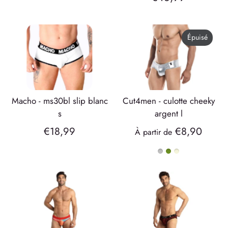
Épuisé
macho - ms30bl slip blanc
cut4men - culotte cheeky
s
argent l
€18,99
€8,90
À partir de