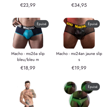
€23,99
€34,95
Épuisé
Épuisé
macho - ms26a slip
macho - mx24an jaune slip
bleu/bleu m
s
€18,99
€19,99
Épuisé