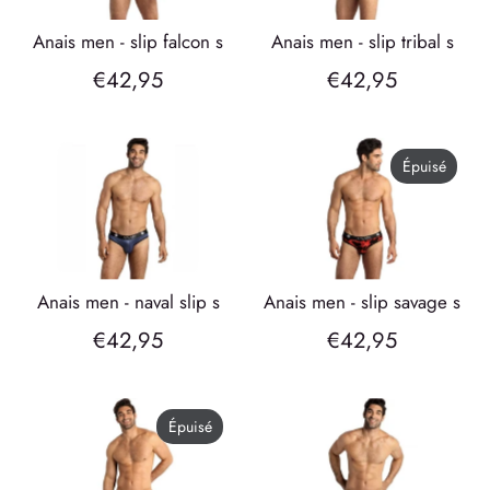
anais men - slip falcon s
anais men - slip tribal s
€42,95
€42,95
Épuisé
anais men - naval slip s
anais men - slip savage s
€42,95
€42,95
Épuisé