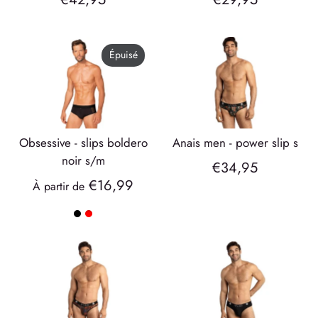
Épuisé
obsessive - slips boldero
anais men - power slip s
noir s/m
€34,95
€16,99
À partir de