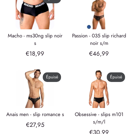
macho - ms30ng slip noir
passion - 035 slip richard
s
noir s/m
€18,99
€46,99
Épuisé
Épuisé
anais men - slip romance s
obsessive - slips m101
s/m/l
€27,95
€30,99