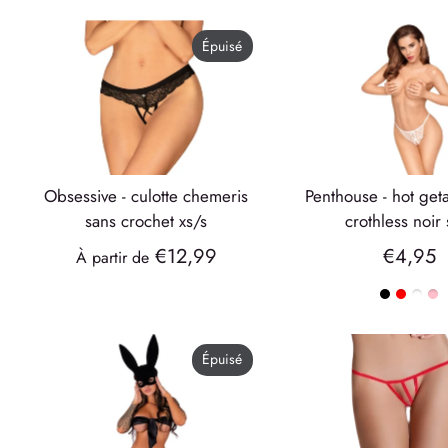
Épuisé
obsessive - culotte chemeris
penthouse - hot getaway tong
sans crochet xs/s
crothless noir
€12,99
€4,95
À partir de
Épuisé