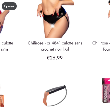
Épuisé
chilirose - cr 4841 culotte sans
chilirose - cr 4841 culotte sans
e s/m
crochet noir l/xl
fou
€26,99