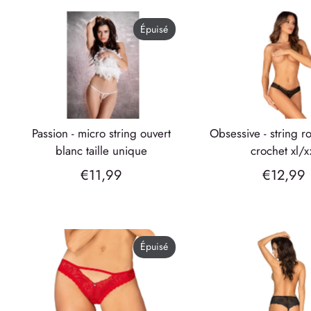
Épuisé
passion - micro string ouvert
obsessive - string roxelia sans
blanc taille unique
crochet xl/x
€11,99
€12,99
Épuisé