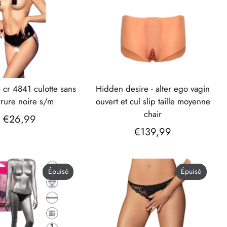
hidden desire - alter ego vagin
rrure noire s/m
ouvert et cul slip taille moyenne
chair
€26,99
€139,99
Épuisé
Épuisé