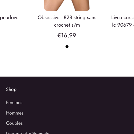
obsessive - 828 string sans
livco corsetti fashion - love story
crochet s/m
lc 90679 c
€16,99
Shop
Femmes
Hommes
Couples
Lingerie et Vêtements