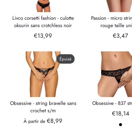
livco corsetti fashion - culotte
passion - micro string ouvert
oksurin sans crotchless noir
rouge taille u
€13,99
€3,47
Épuisé
obsessive - string bravelle sans
obsessive - 837 s
crochet s/m
€18,14
€8,99
À partir de