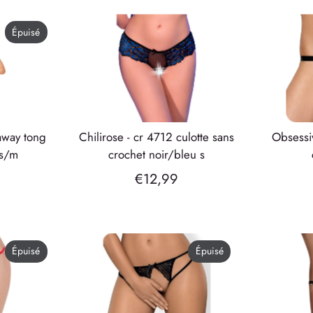
Épuisé
chilirose - cr 4712 culotte sans
obsessive - 828 string sans
 s/m
crochet noir/bleu s
€12,99
Épuisé
Épuisé