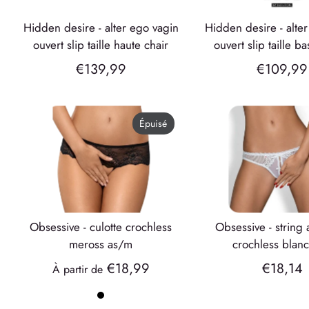
hidden desire - alter ego vagin
hidden desire - alter ego vagin
ouvert slip taille haute chair
ouvert slip taille b
€139,99
€109,99
Épuisé
obsessive - culotte crochless
obsessive - string alabastra
meross as/m
crochless blan
€18,99
€18,14
À partir de