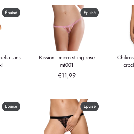
Épuisé
Épuisé
passion - micro string rose
chilirose - cr 4656 culotte
xl
mt001
croc
€11,99
Épuisé
Épuisé