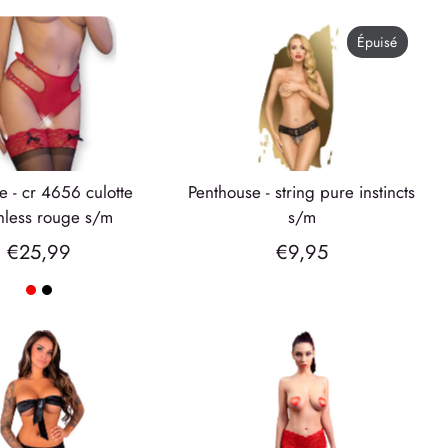
Épuisé
penthouse - string pure instincts
hless rouge s/m
s/m
€25,99
€9,95