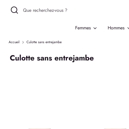
Passer
Recherche
Que
au
recherchez-
contenu
vous
Femmes
Hommes
?
Accueil
Culotte sans entrejambe
Culotte sans entrejambe