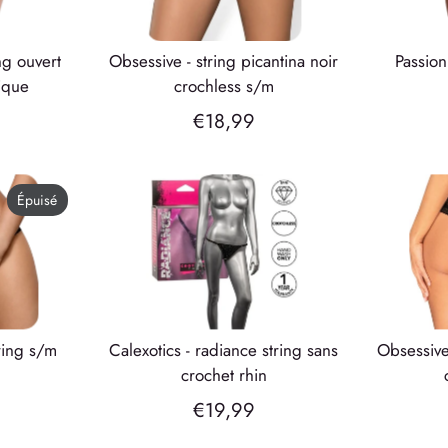
obsessive - string picantina noir
passion - micro string noir
nique
crochless s/m
€18,99
Épuisé
tring s/m
calexotics - radiance string sans
obsessive - string medilla sans
crochet rhin
€19,99