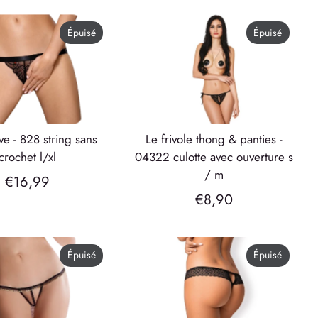
Épuisé
Épuisé
le frivole thong & panties -
crochet l/xl
04322 culotte avec ouverture s
/ m
€16,99
€8,90
Épuisé
Épuisé