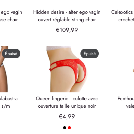
hidden desire - alter ego vagin
calexotics - radiance string sans
asse chair
ouvert réglable string chair
crochet
€109,99
Épuisé
Épuisé
queen lingerie - culotte avec
penthouse - string naughty
c s/m
ouverture taille unique noir
val
€4,99