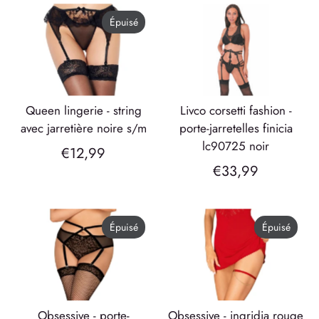
Épuisé
queen lingerie - string
livco corsetti fashion -
avec jarretière noire s/m
porte-jarretelles finicia
lc90725 noir
€12,99
€33,99
Épuisé
Épuisé
obsessive - porte-
obsessive - ingridia rouge