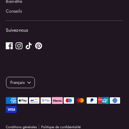
Bien-être
Conseils
Suivez-nous
Langue
Français
Méthodes
de
paiement
acceptées
Conditions générales
Politique de confidentialité