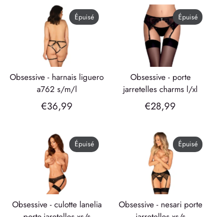
Épuisé
Épuisé
obsessive - harnais liguero
obsessive - porte
a762 s/m/l
jarretelles charms l/xl
€36,99
€28,99
Épuisé
Épuisé
obsessive - culotte lanelia
obsessive - nesari porte
porte-jaretelles xs/s
jarretelles xs/s