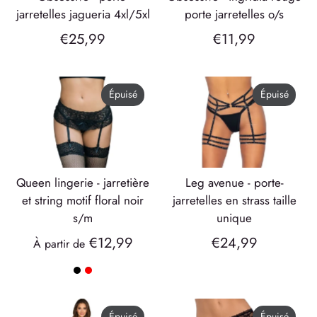
jarretelles jagueria 4xl/5xl
porte jarretelles o/s
€25,99
€11,99
Épuisé
Épuisé
queen lingerie - jarretière
leg avenue - porte-
et string motif floral noir
jarretelles en strass taille
s/m
unique
€12,99
€24,99
À partir de
Épuisé
Épuisé