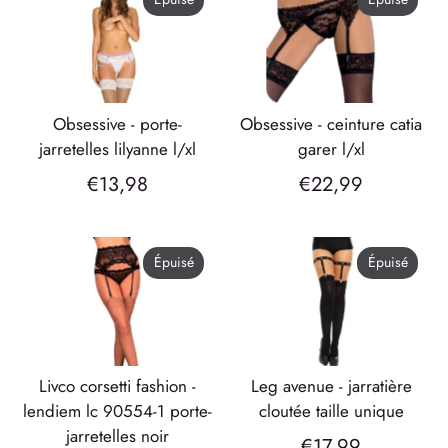
obsessive - porte-
obsessive - ceinture catia
jarretelles lilyanne l/xl
garer l/xl
€13,98
€22,99
Épuisé
Épuisé
livco corsetti fashion -
leg avenue - jarratière
lendiem lc 90554-1 porte-
cloutée taille unique
jarretelles noir
€17,99