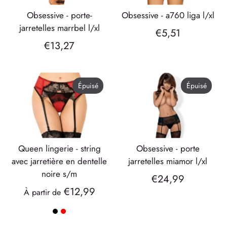
obsessive - porte-
obsessive - a760 liga l/xl
jarretelles marrbel l/xl
€5,51
€13,27
Épuisé
Épuisé
queen lingerie - string
obsessive - porte
avec jarretière en dentelle
jarretelles miamor l/xl
noire s/m
€24,99
€12,99
À partir de