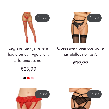
Épuisé
Épuisé
leg avenue - jarretière
obsessive - pearlove porte
haute en cuir vgétalien,
jarretelles noir xs/s
taille unique, noir
€19,99
€23,99
Épuisé
Épuisé