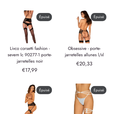
Épuisé
Épuisé
livco corsetti fashion -
obsessive - porte-
sevem lc 90277-1 porte-
jarretelles allunes l/xl
jarretelles noir
€20,33
€17,99
Épuisé
Épuisé