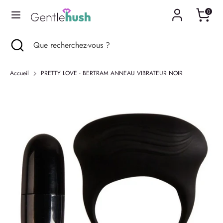
Passer
0
Langue
au
Français
contenu
Recherche
Fermer
Que
Recherche
Que
la
recherchez-
recherchez-
recherche
vous
vous
Accueil
PRETTY LOVE - BERTRAM ANNEAU VIBRATEUR NOIR
?
?