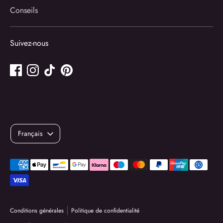
Conseils
Suivez-nous
Langue
Français
Méthodes
de
paiement
acceptées
Conditions générales
Politique de confidentialité