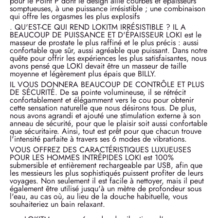
pour le Point P dont le design allie courbes et épaisseurs
somptueuses, à une puissance irrésistible ; une combinaison
qui offre les orgasmes les plus explosifs
. QU'EST-CE QUI REND LOKITM IRRÉSISTIBLE ? IL A
BEAUCOUP DE PUISSANCE ET D'ÉPAISSEUR LOKI est le
masseur de prostate le plus raffiné et le plus précis : aussi
confortable que sûr, aussi agréable que puissant. Dans notre
quête pour offrir les expériences les plus satisfaisantes, nous
avons pensé que LOKI devait être un masseur de taille
moyenne et légèrement plus épais que BILLY.
IL VOUS DONNERA BEAUCOUP DE CONTRÔLE ET PLUS
DE SÉCURITÉ. De sa pointe volumineuse, il se rétrécit
confortablement et élégamment vers le cou pour obtenir
cette sensation naturelle que nous désirons tous. De plus,
nous avons agrandi et ajouté une stimulation externe à son
anneau de sécurité, pour que le plaisir soit aussi confortable
que sécuritaire. Ainsi, tout est prêt pour que chacun trouve
l'intensité parfaite à travers ses 6 modes de vibrations.
VOUS OFFREZ DES CARACTÉRISTIQUES LUXUEUSES
POUR LES HOMMES INTRÉPIDES LOKI est 100%
submersible et entièrement rechargeable par USB, afin que
les messieurs les plus sophistiqués puissent profiter de leurs
voyages. Non seulement il est facile à nettoyer, mais il peut
également être utilisé jusqu'à un mètre de profondeur sous
l'eau, au cas où, au lieu de la douche habituelle, vous
souhaiteriez un bain relaxant.