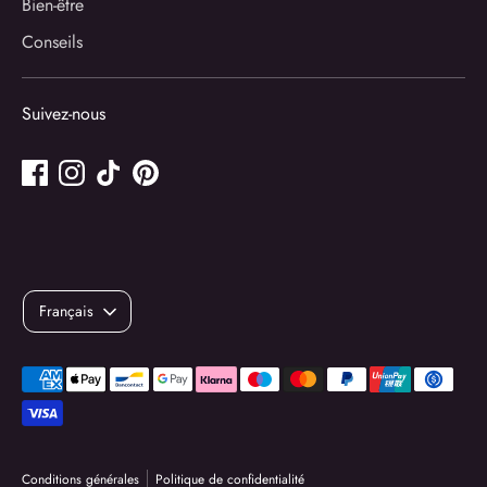
Bien-être
Conseils
Suivez-nous
Langue
Français
Méthodes
de
paiement
acceptées
Conditions générales
Politique de confidentialité