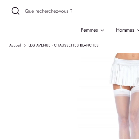
Passer
Recherche
Que
au
recherchez-
contenu
vous
Femmes
Hommes
?
Accueil
LEG AVENUE - CHAUSSETTES BLANCHES