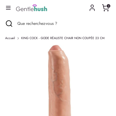
Passer
0
Langue
au
Français
contenu
Recherche
Fermer
Que
Recherche
Que
la
recherchez-
recherchez-
recherche
vous
vous
Accueil
KING COCK - GODE RÉALISTE CHAIR NON COUPÉE 23 CM
?
?