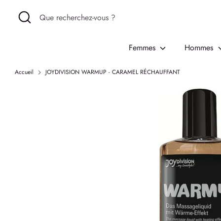
Passer
Recherche
Que
au
recherchez-
contenu
vous
Femmes
Hommes
?
Accueil
JOYDIVISION WARMUP - CARAMEL RÉCHAUFFANT