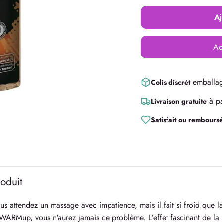
Aj
Ac
emballag
Colis discrèt
à pa
Livraison gratuite
Satisfait ou rembours
roduit
us attendez un massage avec impatience, mais il fait si froid que la
WARMup, vous n'aurez jamais ce problème. L'effet fascinant de la r