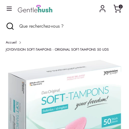
Passer
0
Langue
au
Français
contenu
Recherche
Fermer
Que
Recherche
Que
la
recherchez-
recherchez-
recherche
vous
vous
Accueil
?
?
JOYDIVISION SOFT-TAMPONS - ORIGINAL SOFT-TAMPONS 50 UDS