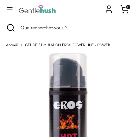
Passer
0
Langue
au
Français
contenu
Recherche
Fermer
Que
Recherche
Que
la
recherchez-
recherchez-
recherche
vous
vous
Accueil
GEL DE STIMULATION EROS POWER LINE - POWER
?
?