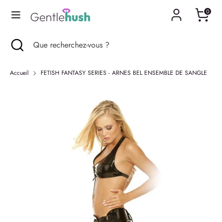
Passer
0
Langue
au
Français
contenu
Recherche
Fermer
Que
Recherche
Que
la
recherchez-
recherchez-
recherche
vous
vous
Accueil
FETISH FANTASY SERIES - ARNES BEL ENSEMBLE DE SANGLE
?
?