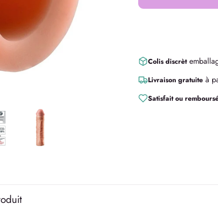
Ac
emballag
Colis discrèt
à pa
Livraison gratuite
Satisfait ou rembours
roduit