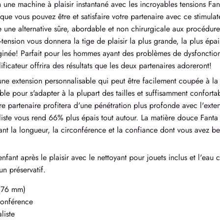
 une machine à plaisir instantané avec les incroyables tensions Fa
ue vous pouvez être et satisfaire votre partenaire avec ce stimulate
 une alternative sûre, abordable et non chirurgicale aux procédure
tension vous donnera la tige de plaisir la plus grande, la plus épais
inée! Parfait pour les hommes ayant des problèmes de dysfonctionn
ficateur offrira des résultats que les deux partenaires adoreront!
une extension personnalisable qui peut être facilement coupée à la
sible pour s'adapter à la plupart des tailles et suffisamment confort
e partenaire profitera d'une pénétration plus profonde avec l'exten
éaliste vous rend 66% plus épais tout autour. La matière douce Fan
t la longueur, la circonférence et la confiance dont vous avez bes
nfant après le plaisir avec le nettoyant pour jouets inclus et l'eau 
un préservatif.
 (76 mm)
conférence
liste