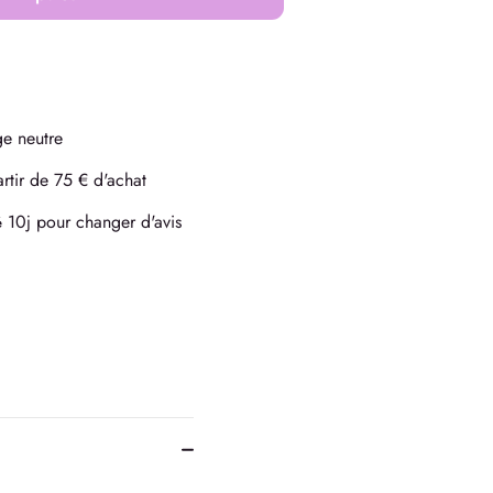
heter maintenant
e neutre
rtir de 75 € d'achat
10j pour changer d'avis
é