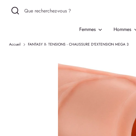
Passer
Recherche
Que
au
recherchez-
contenu
vous
Femmes
Hommes
?
Accueil
FANTASY X- TENSIONS - CHAUSSURE D'EXTENSION MEGA 3