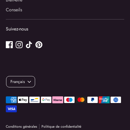
Conseils
Suivez-nous
Langue
Français
Méthodes
de
paiement
acceptées
Conditions générales
Politique de confidentialité