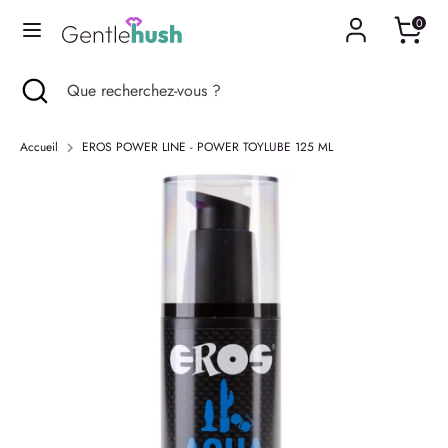
Passer
0
Langue
au
Français
contenu
Recherche
Fermer
Que
Recherche
Que
la
recherchez-
recherchez-
recherche
vous
vous
Accueil
EROS POWER LINE - POWER TOYLUBE 125 ML
?
?