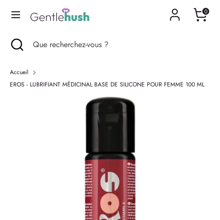
Passer
0
Langue
au
Français
contenu
Recherche
Fermer
Que
Recherche
Que
la
recherchez-
recherchez-
recherche
vous
vous
Accueil
?
?
EROS - LUBRIFIANT MÉDICINAL BASE DE SILICONE POUR FEMME 100 ML