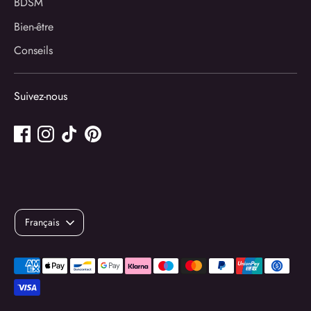
BDSM
Bien-être
Conseils
Suivez-nous
Langue
Français
Méthodes
de
paiement