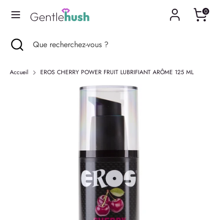
Passer
0
Langue
au
Français
contenu
Recherche
Fermer
Que
Recherche
Que
la
recherchez-
recherchez-
recherche
vous
vous
Accueil
EROS CHERRY POWER FRUIT LUBRIFIANT ARÔME 125 ML
?
?