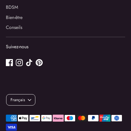
BDSM
Bien-être
Conseils
Suivez-nous
Langue
Français
Méthodes
de