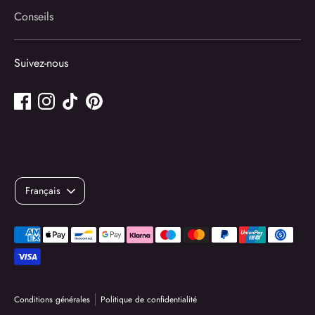
Conseils
Suivez-nous
Langue
Français
Méthodes
de
paiement
acceptées
Conditions générales
Politique de confidentialité