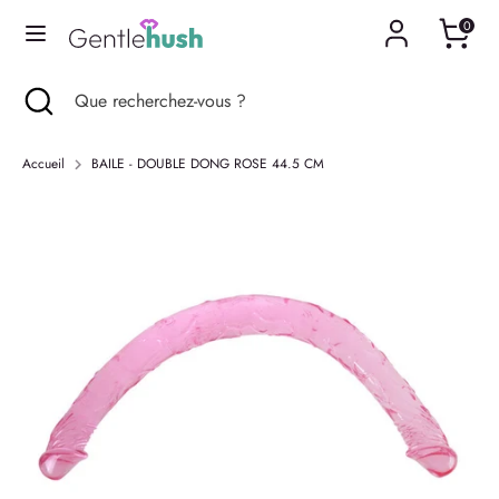
Passer
0
Langue
au
Français
contenu
Recherche
Fermer
Que
Recherche
Que
la
recherchez-
recherchez-
recherche
vous
vous
Accueil
BAILE - DOUBLE DONG ROSE 44.5 CM
?
?